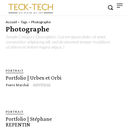
Accueil
Tags
Photographe
Photographe
Sample Category Description. ( Lorem ipsum dolor sit amet,
consectetur adipisicing elit, sed do eiusmod tempor incididunt
ut labore et dolore magna aliqua. )
PORTRAIT
Portfolio | Urbex et Orbi
Pierre Marchal
-
20/07/2022
PORTRAIT
Portfolio | Stéphane
REPENTIN