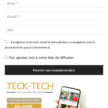
:
No
:*
Ema
:*
Sit
:
Enregistrer mon nom, email et site web dans ce navigateur pour la
prochaine fois que je commenterai.
Oui, ajoutez-moi à votre liste de diffusion.