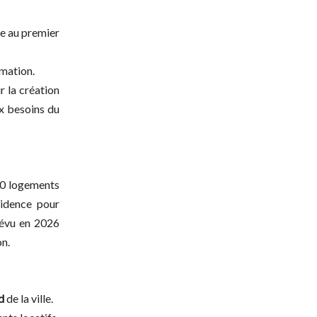
ée au premier
mmation.
r la création
ux besoins du
60 logements
sidence pour
révu en 2026
on.
d
de la ville.