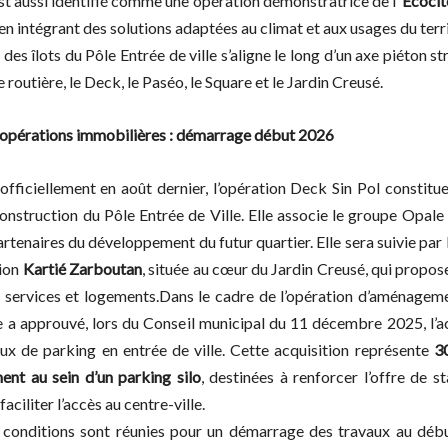
est aussi identifié comme une opération démonstratrice de l’
Ecocité
 en intégrant des solutions adaptées au climat et aux usages du terri
des îlots du Pôle Entrée de ville s’aligne le long d’un axe piéton st
re routière, le Deck, le Paséo, le Square et le Jardin Creusé.
opérations immobilières : démarrage début 2026
officiellement en août dernier, l’opération Deck Sin Pol constitu
onstruction du Pôle Entrée de Ville. Elle associe le groupe Opale 
artenaires du développement du futur quartier. Elle sera suivie par
ion
Kartié Zarboutan
, située au cœur du Jardin Creusé, qui propos
services et logements.Dans le cadre de l’opération d’aménagem
lle a approuvé, lors du Conseil municipal du 11 décembre 2025, l’a
ux de parking en entrée de ville. Cette acquisition représente
3
ent au sein d’un parking silo
, destinées à renforcer l’offre de 
faciliter l’accès au centre-ville.
 conditions sont réunies pour un démarrage des travaux au débu