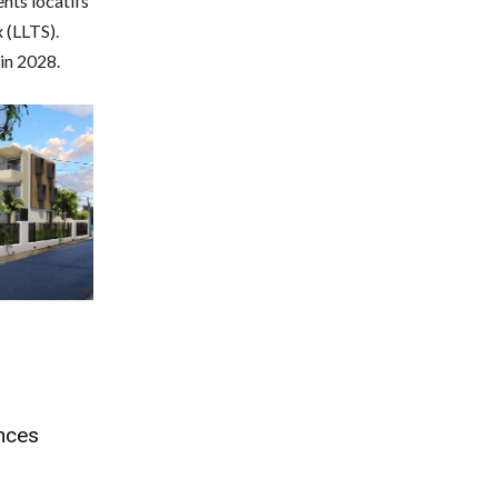
nts locatifs
 (LLTS).
in 2028.
onces