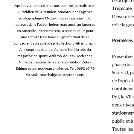
Le projet 
Après avoir exercé onze ans comme journaliste au
Tropicale
,
Quotidien de la Réunion, fondateur de l’agence
L’ensemble 
photographique MozaikImages regroupant 95
relie la ga
auteurs dans l’océan Indien mais aussi au Japon et
en Australie, Pierre Marchal a opté en 2005 pour
une activité free-lance lui permettant de se
Premières 
consacrer à son sujet de prédilection : l’être humain.
Anakaopress est née. Aujourd’hui à la tête du
Présentée 
magazine de sport Gadiamb, de Teck-Tech et de
Nude, la création de la société d'édition Zebra
phase de c
Editing est un nouveau challenge. Tél : 0692 65 79
Super U, p
95 Mail : marchal@anakaopress.com
de l’opérat
combinant 
Pol, la Vi
deux nivea
stationnem
public et à 
Toutes les