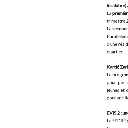
insalubre)
La
premièr
trimestre 
La
seconde
Parallèlem
d’une rési
quartier.
Kartié Zar
Le progr
pour perso
jeunes et 
pour une li
EVIS 2 : u
La SEDRE 