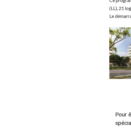
Ce program
(LL), 21 lo
Le démarra
Pour ê
spécia