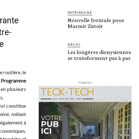
PATRIMOINE
rante
Nouvelle formule pour
Marmit Zistoir
tre-
e
ARCHI
Les longères dionysiennes
se transforment pas à pas
e routière, le
u
Programme
- Publicité -
en plusieurs
s.
ol constitue
animé, mêlant
e également à
 économiques.