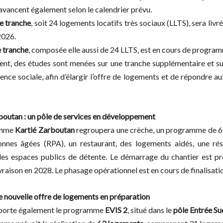
avancent également selon le calendrier prévu.
e tranche
, soit 24 logements locatifs très sociaux (LLTS), sera livr
2026.
 tranche
, composée elle aussi de 24 LLTS, est en cours de progra
ent, des études sont menées sur une tranche supplémentaire et su
dence sociale, afin d’élargir l’offre de logements et de répondre a
boutan : un pôle de services en développement
amme
Kartié Zarboutan
regroupera une crèche, un programme de 
nnes âgées (RPA), un restaurant, des logements aidés, une ré
des espaces publics de détente. Le démarrage du chantier est p
vraison en 2028. Le phasage opérationnel est en cours de finalisati
ne nouvelle offre de logements en préparation
porte également le programme
EVIS 2
, situé dans le
pôle Entrée Su