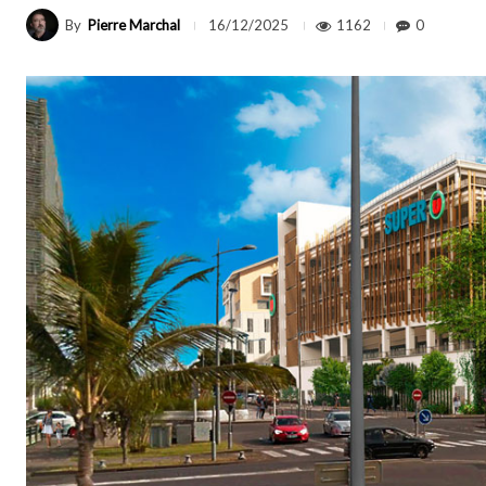
By
Pierre Marchal
1162
0
16/12/2025