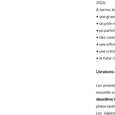
2026.
A terme, le
• une gran
• un pôle 
• un parki
• des comm
• une offr
• une crèc
• le futur 
Livraisons
Les premie
nouvelle vo
deuxième 
phase opér
Les logem