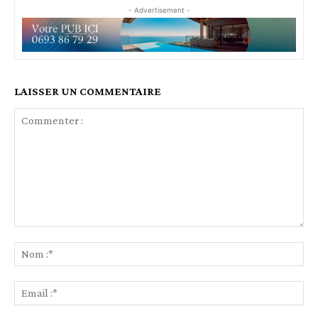
- Advertisement -
LAISSER UN COMMENTAIRE
Commenter
:
No
:*
Ema
:*