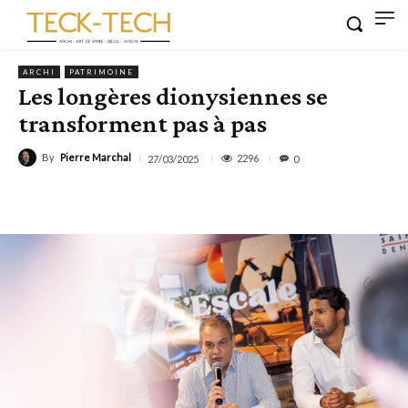
ARCHI
PATRIMOINE
Les longères dionysiennes se
transforment pas à pas
By
Pierre Marchal
2296
27/03/2025
0