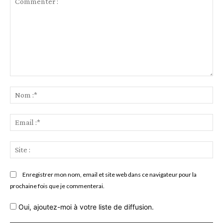
Commenter
:
No
:*
Ema
:*
Sit
:
Enregistrer mon nom, email et site web dans ce navigateur pour la
prochaine fois que je commenterai.
Oui, ajoutez-moi à votre liste de diffusion.