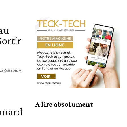
 au
ortir
 La Réunion. A
A lire absolument
anard