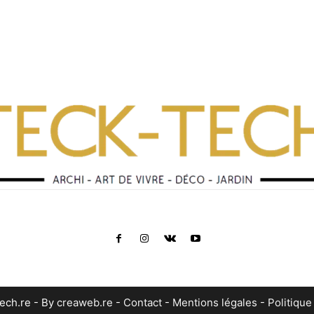
ech.re - By
creaweb.re
-
Contact
-
Mentions légales
-
Politique