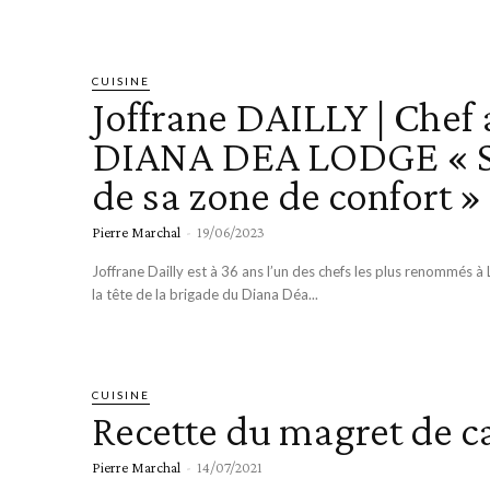
JARDIN
LIRE
MODE
CUISINE
Joffrane DAILLY | Chef
DIANA DEA LODGE « S
de sa zone de confort »
Pierre Marchal
-
19/06/2023
Joffrane Dailly est à 36 ans l’un des chefs les plus renommés à
la tête de la brigade du Diana Déa...
CUISINE
Recette du magret de c
Pierre Marchal
-
14/07/2021