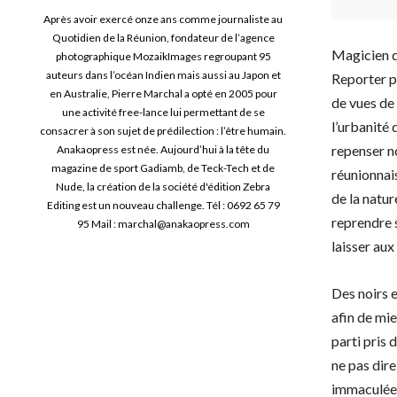
Après avoir exercé onze ans comme journaliste au
Quotidien de la Réunion, fondateur de l’agence
Magicien d
photographique MozaikImages regroupant 95
auteurs dans l’océan Indien mais aussi au Japon et
Reporter ph
en Australie, Pierre Marchal a opté en 2005 pour
de vues de 
une activité free-lance lui permettant de se
l’urbanité 
consacrer à son sujet de prédilection : l’être humain.
repenser n
Anakaopress est née. Aujourd’hui à la tête du
magazine de sport Gadiamb, de Teck-Tech et de
réunionnais
Nude, la création de la société d'édition Zebra
de la natur
Editing est un nouveau challenge. Tél : 0692 65 79
reprendre s
95 Mail : marchal@anakaopress.com
laisser aux
Des noirs 
afin de mie
parti pris 
ne pas dir
immaculée 