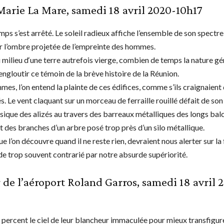
Marie La Mare, samedi 18 avril 2020-10h17
emps s’est arrêté. Le soleil radieux affiche l’ensemble de son spectr
 l’ombre projetée de l’empreinte des hommes.
u milieu d‘une terre autrefois vierge, combien de temps la nature g
engloutir ce témoin de la brève histoire de la Réunion.
es, l’on entend la plainte de ces édifices, comme s’ils craignaient 
 Le vent claquant sur un morceau de ferraille rouillé défait de son
sique des alizés au travers des barreaux métalliques des longs balc
 des branches d’un arbre posé trop près d’un silo métallique.
e l’on découvre quand il ne reste rien, devraient nous alerter sur la 
e trop souvent contrarié par notre absurde supériorité.
 de l’aéroport Roland Garros, samedi 18 avril 
 percent le ciel de leur blancheur immaculée pour mieux transfigur