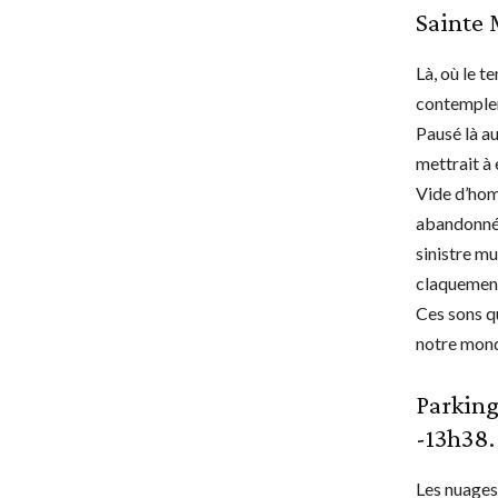
Sainte 
Là, où le t
contempler
Pausé là a
mettrait à 
Vide d’homm
abandonnés.
sinistre mu
claquement
Ces sons qu
notre mond
Parking
-13h38.
Les nuages