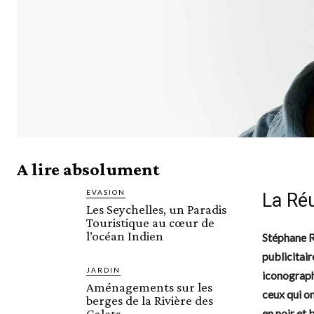
A lire absolument
EVASION
La Réu
Les Seychelles, un Paradis
Touristique au cœur de
l’océan Indien
Stéphane Re
publicitair
JARDIN
iconograph
Aménagements sur les
ceux qui o
berges de la Rivière des
Galets
en noir et 