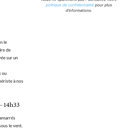
politique de confidentialité
pour plus
d’informations.
n le
ire de
vée sur un
x ou
mériste à nos
 – 14h33
 amarrés
sous le vent.