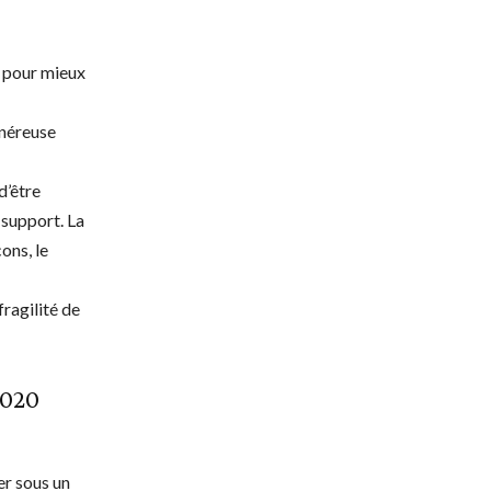
e pour mieux
énéreuse
d’être
 support. La
ons, le
fragilité de
2020
er sous un