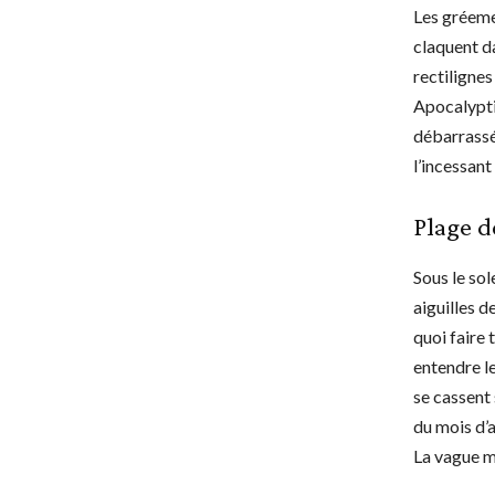
Les gréeme
claquent da
rectilignes
Apocalypti
débarrassé
l’incessan
Plage d
Sous le sol
aiguilles d
quoi faire 
entendre l
se cassent 
du mois d’
La vague me