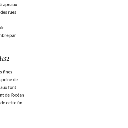
 drapeaux
 des rues
air
mbré par
1h32
s fines
à peine de
eaux font
nt de l’océan
 de cette fin