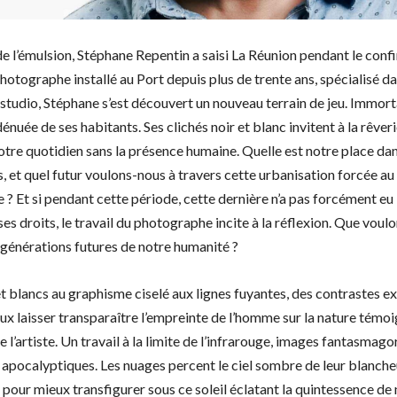
e l’émulsion, Stéphane Repentin a saisi La Réunion pendant le conf
otographe installé au Port depuis plus de trente ans, spécialisé da
studio, Stéphane s’est découvert un nouveau terrain de jeu. Immort
dénuée de ses habitants. Ses clichés noir et blanc invitent à la rêveri
otre quotidien sans la présence humaine. Quelle est notre place dan
, et quel futur voulons-nous à travers cette urbanisation forcée a
e ? Et si pendant cette période, cette dernière n’a pas forcément eu
es droits, le travail du photographe incite à la réflexion. Que voul
 générations futures de notre humanité ?
et blancs au graphisme ciselé aux lignes fuyantes, des contrastes e
ux laisser transparaître l’empreinte de l’homme sur la nature témo
de l’artiste. Un travail à la limite de l’infrarouge, images fantasmag
e apocalyptiques. Les nuages percent le ciel sombre de leur blanche
pour mieux transfigurer sous ce soleil éclatant la quintessence de