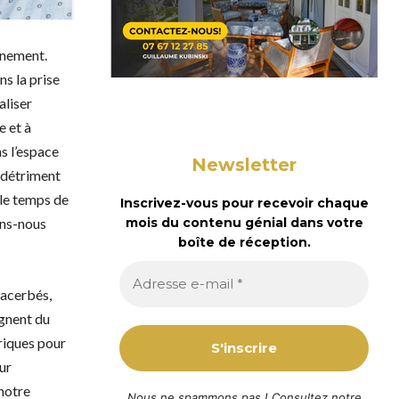
inement.
ns la prise
aliser
e et à
s l’espace
Newsletter
u détriment
 le temps de
Inscrivez-vous pour recevoir chaque
ons-nous
mois du contenu génial dans votre
boîte de réception.
xacerbés,
ignent du
oriques pour
ur
 notre
Nous ne spammons pas ! Consultez notre