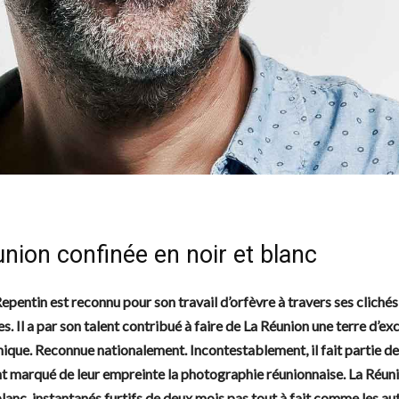
nion confinée en noir et blanc
pentin est reconnu pour son travail d’orfèvre à travers ses clichés
es. Il a par son talent contribué à faire de La Réunion une terre d’ex
ique. Reconnue nationalement. Incontestablement, il fait partie de 
nt marqué de leur empreinte la photographie réunionnaise. La Réuni
blanc, instantanés furtifs de deux mois pas tout à fait comme les aut