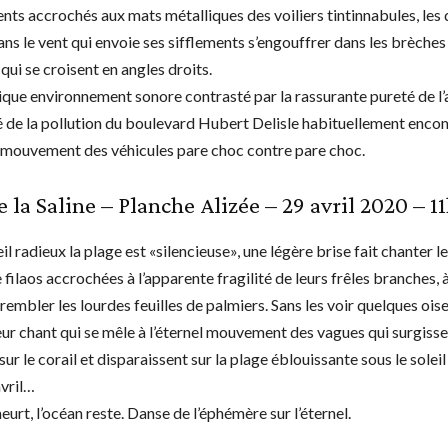
nts accrochés aux mats métalliques des voiliers tintinnabules, les
ns le vent qui envoie ses sifflements s’engouffrer dans les brèches
 qui se croisent en angles droits.
que environnement sonore contrasté par la rassurante pureté de l’
 de la pollution du boulevard Hubert Delisle habituellement enco
t mouvement des véhicules pare choc contre pare choc.
e la Saline – Planche Alizée – 29 avril 2020 – 1
eil radieux la plage est «silencieuse», une légère brise fait chanter le
e filaos accrochées à l’apparente fragilité de leurs frêles branches, 
trembler les lourdes feuilles de palmiers. Sans les voir quelques ois
eur chant qui se mêle à l’éternel mouvement des vagues qui surgisse
sur le corail et disparaissent sur la plage éblouissante sous le soleil
avril…
urt, l’océan reste. Danse de l’éphémère sur l’éternel.