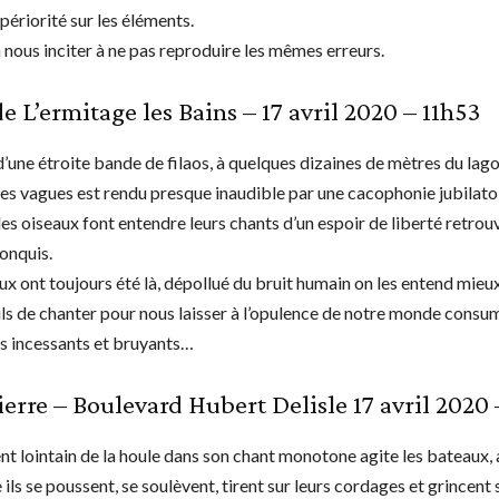
ériorité sur les éléments.
 nous inciter à ne pas reproduire les mêmes erreurs.
e L’ermitage les Bains – 17 avril 2020 – 11h53
’une étroite bande de filaos, à quelques dizaines de mètres du lago
s vagues est rendu presque inaudible par une cacophonie jubilato
 les oiseaux font entendre leurs chants d’un espoir de liberté retrou
onquis.
aux ont toujours été là, dépollué du bruit humain on les entend mieu
ils de chanter pour nous laisser à l’opulence de notre monde consu
 incessants et bruyants…
ierre – Boulevard Hubert Delisle 17 avril 2020
nt lointain de la houle dans son chant monotone agite les bateaux,
 ils se poussent, se soulèvent, tirent sur leurs cordages et grincent 