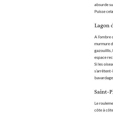
absurde sup
Puisse cela
Lagon d
A l’ombre d
murmure de
gazouillis,
espace rec
Si les oise
s’arrêtent-
bavardages
Saint-P
Le rouleme
côte à côte