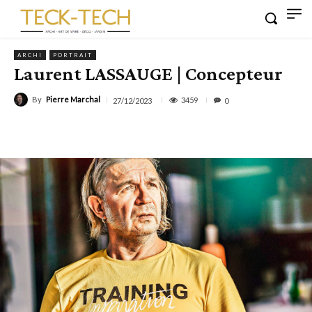
ARCHI
PORTRAIT
Laurent LASSAUGE | Concepteur
By
Pierre Marchal
3459
27/12/2023
0