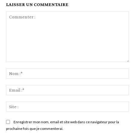
LAISSER UN COMMENTAIRE
Commenter
:
No
:*
Ema
:*
Sit
:
Enregistrer mon nom, email et site web dans ce navigateur pour la
prochaine fois que je commenterai.